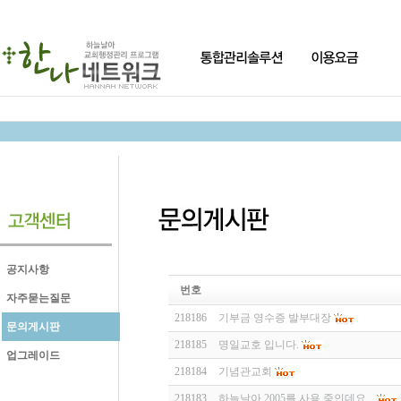
공지사항
번호
자주묻는질문
218186
기부금 영수증 발부대장
문의게시판
218185
명일교호 입니다.
업그레이드
218184
기념관교회
218183
하늘날아 2005를 사용 중인데요...