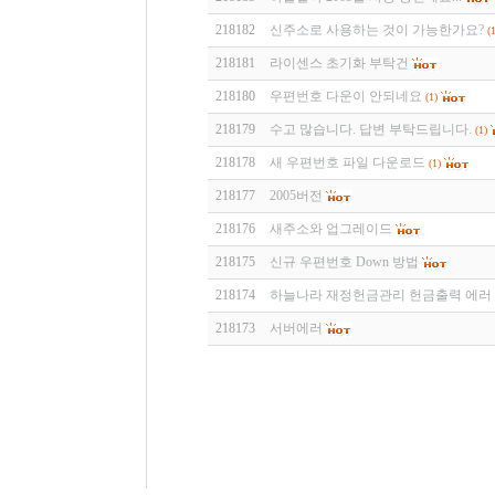
218182
신주소로 사용하는 것이 가능한가요?
(1
218181
라이센스 초기화 부탁건
218180
우편번호 다운이 안되네요
(1)
218179
수고 많습니다. 답변 부탁드립니다.
(1)
218178
새 우편번호 파일 다운로드
(1)
218177
2005버전
218176
새주소와 업그레이드
218175
신규 우편번호 Down 방법
218174
하늘나라 재정헌금관리 헌금출력 에러
218173
서버에러