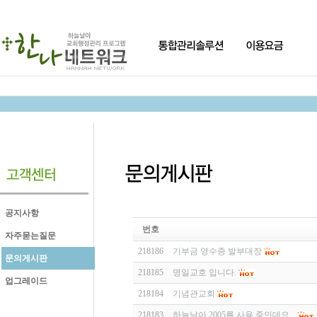
공지사항
번호
자주묻는질문
218186
기부금 영수증 발부대장
문의게시판
218185
명일교호 입니다.
업그레이드
218184
기념관교회
218183
하늘날아 2005를 사용 중인데요...