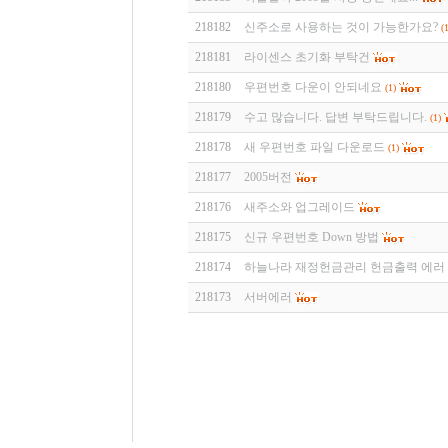
218182
신주소로 사용하는 것이 가능한가요?
(1
218181
라이센스 초기화 부탁건
218180
우편번호 다운이 안되네요
(1)
218179
수고 많습니다. 답변 부탁드립니다.
(1)
218178
새 우편번호 파일 다운로드
(1)
218177
2005버전
218176
새주소와 업그레이드
218175
신규 우편번호 Down 방법
218174
하늘나라 재정헌금관리 헌금출력 에러
218173
서버에러